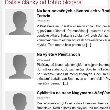
Ďalšie články od tohto blogera
Na korunovačných slávnostiach v Brati
Terézie
02.08.2026
V Bratislave sa už niekoľko rokov konajú korunovač
aj prvýkrát zúčastnil. Po moháčskej katastrofe z r
osudovú bitku s Turkami sa stal ľavý breh Dunaja
korunovačným miestom bol však Szekesfehervár a
myslia. Toto mesto bolo potom za [...]
Na výlete v Piešťanoch
26.07.2026
Piešťany sú jedno najznámejších a najprominentne
.Ich sláva siaha až do zahraničia. Bolo tu na liečen
na Slovensku dnes už menej známych. Liečil sa tu
skladateľ Ludwik van Beethoven a mnohí ďalší. Prv
najväčší rozmach [...]
Cyklistika na trase Nagymaros-Vác(Va
19.07.2026
Pokračovanie v cykloceste dole Dunajom. Tentoraz
Bratislave. Keďže lístok na bicykel, tak ma aspoň i