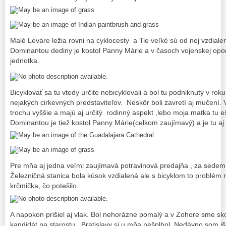
Malé Leváre ležia rovni na cyklocesty a Tie veľké sú od nej vzdialené
Dominantou dediny je kostol Panny Márie a v časoch vojenskej opo
jednotka.
Bicyklovať sa tu vtedy určite nebicyklovali a bol tu podniknutý v r
nejakých cirkevných predstaviteľov. Neskôr boli zavretí aj mučení.
trochu vyššie a majú aj určitý rodinný aspekt ,lebo moja matka tu 
Dominantou je tiež kostol Panny Márie(celkom zaujímavý) a je tu 
Pre mňa aj jedna veľmi zaujímavá potravinová predajňa , za sedem
Železničná stanica bola kúsok vzdialená ale s bicyklom to problém ni
krčmička, čo potešilo.
A napokon prišiel aj vlak. Bol nehorázne pomalý a v Zohore sme sk
kandidát na starostu Bratislavy si u mňa nešplhol. Nedávno som iši