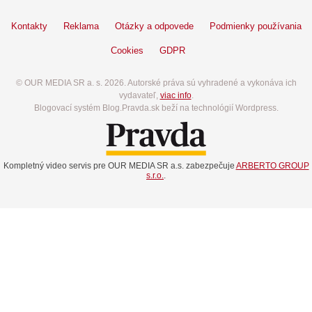
Kontakty
Reklama
Otázky a odpovede
Podmienky používania
Cookies
GDPR
© OUR MEDIA SR a. s. 2026. Autorské práva sú vyhradené a vykonáva ich
vydavateľ,
viac info
.
Blogovací systém Blog.Pravda.sk beží na technológií Wordpress.
Kompletný video servis pre OUR MEDIA SR a.s. zabezpečuje
ARBERTO GROUP
s.r.o.
.