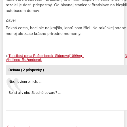
rozdiel je dosť priepastný .Od hlavnej stanice v Bratislave na bicyk
autobusom domov.
Záver
Pekná cesta, hoci nie najkrajšia, ktorú som išiel. Na rakúskej strane
menej ale zase krásne prírodne momenty.
«
Turistická cesta Ružomberok- Sidorovo(1099m) -
N
Vlkolínec -Ružomberok
Debata ( 2 príspevky )
Nie, neviem o nich. ...
Bol si aj v obci Stredné Leváre? ...