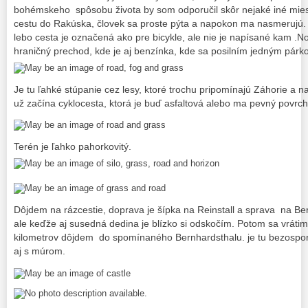
bohémskeho spôsobu života by som odporučil skôr nejaké iné mies
cestu do Rakúska, človek sa proste pýta a napokon ma nasmerujú.
lebo cesta je označená ako pre bicykle, ale nie je napísané kam .N
hraničný prechod, kde je aj benzínka, kde sa posilním jedným párk
Je tu ľahké stúpanie cez lesy, ktoré trochu pripomínajú Záhorie a
už začína cyklocesta, ktorá je buď asfaltová alebo ma pevný povrch
Terén je ľahko pahorkovitý.
Dôjdem na rázcestie, doprava je šípka na Reinstall a sprava na Be
ale keďže aj susedná dedina je blízko si odskočím. Potom sa vrát
kilometrov dôjdem do spomínaného Bernhardsthalu. je tu bezosporu
aj s múrom.