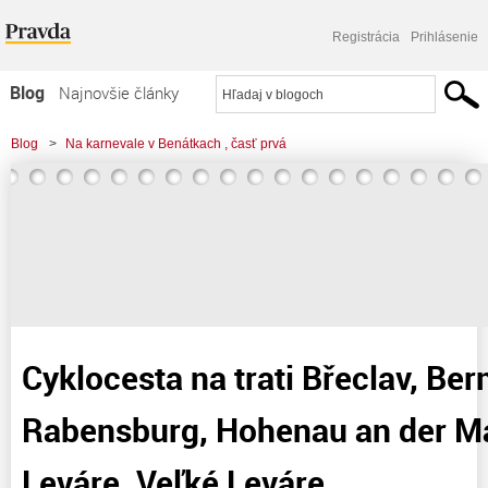
Registrácia
Prihlásenie
Blog
Najnovšie články
Najčítanejšie články
Blog
>
Na karnevale v Benátkach , časť prvá
Najkomentovanejšie články
>
Cyklocesta na trati Břeclav, Bernharsthal, Rabensburg, Hohenau an der
Zoznam blogov
March, Malé Leváre, Veľké
Komerčné blogy
Cyklocesta na trati Břeclav, Ber
Rabensburg, Hohenau an der M
Leváre, Veľké Leváre.