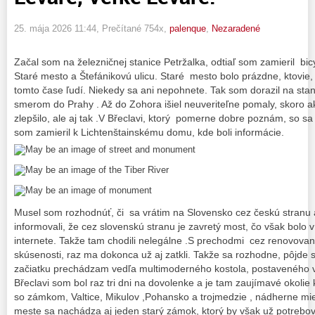
25. mája 2026 11:44
, Prečítané 754x,
palenque
,
Nezaradené
Začal som na železničnej stanice Petržalka, odtiaľ som zamieril bi
Staré mesto a Štefánikovú ulicu. Staré mesto bolo prázdne, ktovie, 
tomto čase ľudí. Niekedy sa ani nepohnete. Tak som dorazil na stan
smerom do Prahy . Až do Zohora išiel neuveriteľne pomaly, skoro ak
zlepšilo, ale aj tak .V Břeclavi, ktorý pomerne dobre poznám, so sa z
som zamieril k Lichtenštainskému domu, kde boli informácie.
Musel som rozhodnúť, či sa vrátim na Slovensko cez českú stranu
informovali, že cez slovenskú stranu je zavretý most, čo však bolo 
internete. Takže tam chodili nelegálne .S prechodmi cez renovov
skúsenosti, raz ma dokonca už aj zatkli. Takže sa rozhodne, pôjd
začiatku prechádzam vedľa multimoderného kostola, postaveného v
Břeclavi som bol raz tri dni na dovolenke a je tam zaujímavé okolie
so zámkom, Valtice, Mikulov ,Pohansko a trojmedzie , nádherne mi
meste sa nachádza aj jeden starý zámok, ktorý by však už potrebov