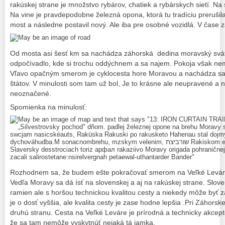
rakúskej strane je množstvo rybárov, chatiek a rybárskych sietí. Na 
Na vine je pravdepodobne železná opona, ktorá tu tradíciu prerušil
most a následne postavil nový. Ale iba pre osobné vozidlá. V čase z
Od mosta asi šesť km sa nachádza záhorská dedina moravský svá
odpočívadlo, kde si trochu oddýchnem a sa najem. Pokoja však ne
Vľavo opačným smerom je cyklocesta hore Moravou a nachádza sa t
štátov. V minulosti som tam už bol, Je to krásne ale neupravené a 
neoznačené.
Spomienka na minulosť:
Rozhodnem sa, že budem ešte pokračovať smerom na Veľké Leváre
Vedľa Moravy sa dá ísť na slovenskej a aj na rakúskej strane. Slove
ramien ale s horšou technickou kvalitou cesty a niekedy môže byť 
je o dosť vyššia, ale kvalita cesty je zase hodne lepšia .Pri Záhors
druhú stranu. Cesta na Veľké Leváre je prírodná a technicky akce
že sa tam nemôže vyskytnúť nejaká tá jamka.