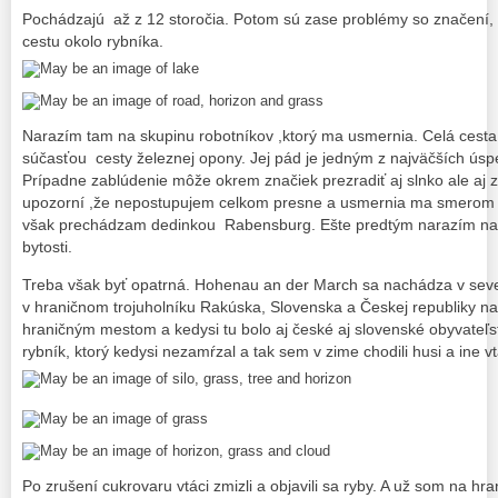
Pochádzajú až z 12 storočia. Potom sú zase problémy so značení, a
cestu okolo rybníka.
Narazím tam na skupinu robotníkov ,ktorý ma usmernia. Celá cesta v
súčasťou cesty železnej opony. Jej pád je jedným z najväčších úsp
Prípadne zablúdenie môže okrem značiek prezradiť aj slnko ale aj
upozorní ,že nepostupujem celkom presne a usmernia ma smerom
však prechádzam dedinkou Rabensburg. Ešte predtým narazím na p
bytosti.
Treba však byť opatrná.
Hohenau an der March sa nachádza v sever
v hraničnom trojuholníku Rakúska, Slovenska a Českej republiky n
hraničným mestom a kedysi tu bolo aj české aj slovenské obyvate
rybník, ktorý kedysi nezamŕzal a tak sem v zime chodili husi a ine vt
Po zrušení cukrovaru vtáci zmizli a objavili sa ryby. A už som na hra