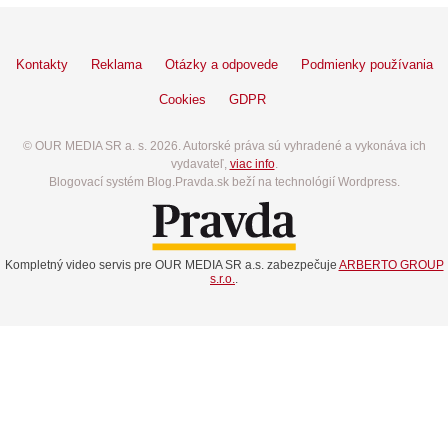
Kontakty
Reklama
Otázky a odpovede
Podmienky používania
Cookies
GDPR
© OUR MEDIA SR a. s. 2026. Autorské práva sú vyhradené a vykonáva ich
vydavateľ,
viac info
.
Blogovací systém Blog.Pravda.sk beží na technológií Wordpress.
Kompletný video servis pre OUR MEDIA SR a.s. zabezpečuje
ARBERTO GROUP
s.r.o.
.