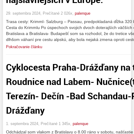
29. septembra 2024, Prečítané 2 026x,
palenque
Trasa cesty: Krimml- Salzburg – Passau, predpokladaná dĺžka 32
Cesta do Krimmlu Po úspechoch svojich dvoch doterajších väčších c
Bratislava a Bratislava- Budapešť som sa rozhodol, že do tretice v
dlhšom váhaní pre cestu alpskú, aby bola nejaká zmena oproti cest
Pokračovanie článku
Cyklocesta Praha-Drážďany na 
Roudnice nad Labem- Nučnice(ta
Terezín- Dečín -Bad Schandau-
Drážďany
1. septembra 2024, Prečítané 1 345x,
palenque
Odchádzal som vlakom z Bratislavy o 8.00 ráno v sobotu, našťast