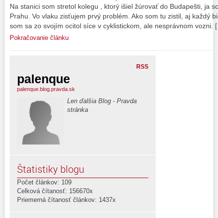
Na stanici som stretol kolegu , ktorý išiel žúrovať do Budapešti, 
Prahu. Vo vlaku zisťujem prvý problém. Ako som tu zistil, aj každý b
som sa zo svojím ocitol síce v cyklistickom, ale nesprávnom vozni. 
Pokračovanie článku
RSS
palenque
palenque.blog.pravda.sk
Len ďalšia Blog - Pravda
stránka
Štatistiky blogu
Počet článkov: 109
Celková čítanosť: 156670x
Priemerná čítanosť článkov: 1437x