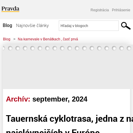
Registrácia
Prihlásenie
Blog
Najnovšie články
Najčítanejšie články
Blog
>
Na karnevale v Benátkach , časť prvá
Najkomentovanejšie články
Zoznam blogov
Komerčné blogy
Archív:
september, 2024
Tauernská cyklotrasa, jedna z n
najslávnejších v Európe.