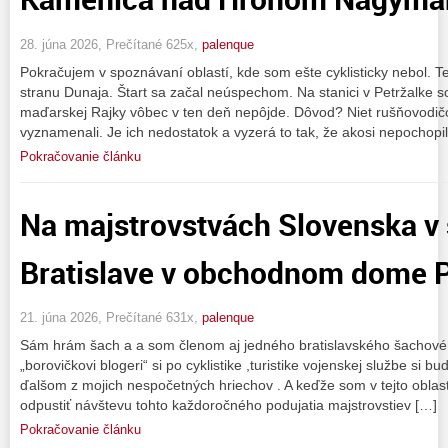
28. júna 2026, Prečítané 625x,
palenque
Pokračujem v spoznávaní oblastí, kde som ešte cyklisticky nebol. T
stranu Dunaja. Štart sa začal neúspechom. Na stanici v Petržalke s
maďarskej Rajky vôbec v ten deň nepôjde. Dôvod? Niet rušňovodič
vyznamenali. Je ich nedostatok a vyzerá to tak, že akosi nepochopil
Pokračovanie článku
Na majstrovstvách Slovenska v
Bratislave v obchodnom dome P
21. júna 2026, Prečítané 631x,
palenque
Sám hrám šach a a som členom aj jedného bratislavského šachovéh
„borovičkovi blogeri“ si po cyklistike ,turistike vojenskej službe si 
ďalšom z mojich nespočetných hriechov . A keďže som v tejto oblast
odpustiť návštevu tohto každoročného podujatia majstrovstiev […]
Pokračovanie článku