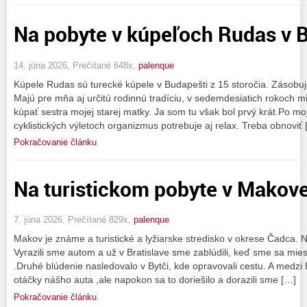
Na pobyte v kúpeľoch Rudas v B
14. júna 2026, Prečítané 648x,
palenque
Kúpele Rudas sú turecké kúpele v Budapešti z 15 storočia. Zásobuje
Majú pre mňa aj určitú rodinnú tradíciu, v sedemdesiatich rokoch m
kúpať sestra mojej starej matky. Ja som tu však bol prvý krát.Po moj
cyklistických výletoch organizmus potrebuje aj relax. Treba obnoviť
Pokračovanie článku
Na turistickom pobyte v Makov
7. júna 2026, Prečítané 829x,
palenque
Makov je známe a turistické a lyžiarske stredisko v okrese Čadca. N
Vyrazili sme autom a už v Bratislave sme zablúdili, keď sme sa miest
.Druhé blúdenie nasledovalo v Bytči, kde opravovali cestu. A medzi
otáčky nášho auta ,ale napokon sa to doriešilo a dorazili sme […]
Pokračovanie článku