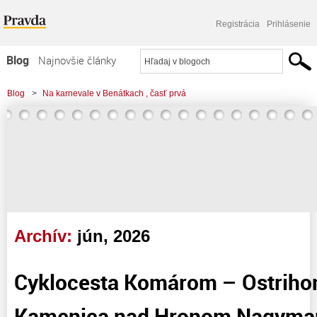
Registrácia
Prihlásenie
Blog
Najnovšie články
Najčítanejšie články
Blog
>
Na karnevale v Benátkach , časť prvá
Najkomentovanejšie články
Zoznam blogov
Komerčné blogy
Archív:
jún, 2026
Cyklocesta Komárom – Ostriho
Kamenica nad Hronom Nagyma