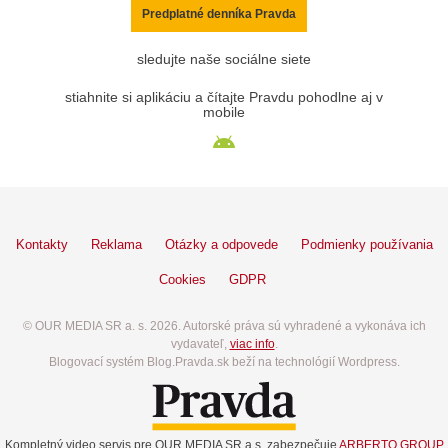
Predplatné denníka Pravda
sledujte naše sociálne siete
stiahnite si aplikáciu a čítajte Pravdu pohodlne aj v
mobile
Kontakty
Reklama
Otázky a odpovede
Podmienky používania
Cookies
GDPR
© OUR MEDIA SR a. s. 2026. Autorské práva sú vyhradené a vykonáva ich
vydavateľ,
viac info
.
Blogovací systém Blog.Pravda.sk beží na technológií Wordpress.
Kompletný video servis pre OUR MEDIA SR a.s. zabezpečuje
ARBERTO GROUP