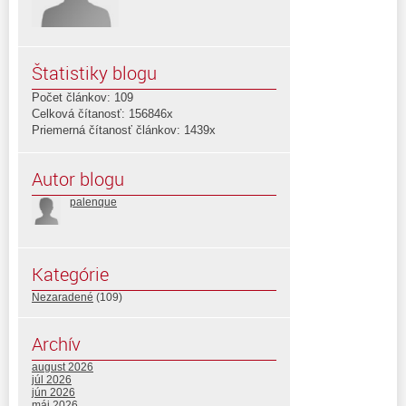
Štatistiky blogu
Počet článkov: 109
Celková čítanosť: 156846x
Priemerná čítanosť článkov: 1439x
Autor blogu
palenque
Kategórie
Nezaradené
(109)
Archív
august 2026
júl 2026
jún 2026
máj 2026