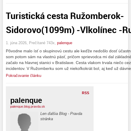
Turistická cesta Ružomberok-
Sidorovo(1099m) -Vlkolínec -
1. júna 2026, Prečítané 743x,
palenque
Pôvodne malo ísť o skupinovú cestu ale keďže nedošlo dosť účastník
som potom sám na vlastnú päsť, pričom sprievodca mi dal základné
začalo na hlavnej stanici v Bratislave. Cesta vlakom trvala niečo cez
incidentov. V Ružomberku som už niekoľkokrát bol, aj keď už dávnej
Pokračovanie článku
RSS
palenque
palenque.blog.pravda.sk
Len ďalšia Blog - Pravda
stránka