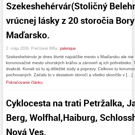
Szekeshehérvár(Stoličný Beleh
vrúcnej lásky z 20 storočia Bory
Maďarsko.
2. mája 2026, Prečítané 895x,
palenque
Szekeshehérvár je dnes štvrté najväčšie mesto v Maďarsku ale nie k
korunovačné mesto uhorských kráľov a zároveň aj ich pohrebisko. 
dvakrát. Konali sú tu aj dôležité súdy a popravy. Celkovo tu korunova
pochovaných. Začalo to v desiatom storočí a všetko skončilo v […]
Pokračovanie článku
Cyklocesta na trati Petržalka, J
Berg, Wolfhal,Haiburg, Schloss
Nová Ves.