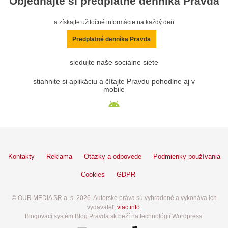
Objednajte si predplatné denníka Pravda
a získajte užitočné informácie na každý deň
Predplatné denníka Pravda
sledujte naše sociálne siete
stiahnite si aplikáciu a čítajte Pravdu pohodlne aj v
mobile
Kontakty
Reklama
Otázky a odpovede
Podmienky používania
Cookies
GDPR
© OUR MEDIA SR a. s. 2026. Autorské práva sú vyhradené a vykonáva ich
vydavateľ,
viac info
.
Blogovací systém Blog.Pravda.sk beží na technológií Wordpress.