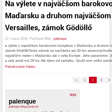
Na výlete v najväčšom barokov
Maďarsku a druhom najväčšom 
VersaiIles, zámok Gödöllő
22. marca 2026, Prečítané 956x,
palenque
a výlete v najväčšom barokovom komplexe v Maďarsku a druhom na
zámok GödöllőTento zámok sa nachádza asi 30 km severovýchodne 
najväčším nielen v Maďarsku ale v celej Európe. Jeho parametre:
a celý areál má 28 ha. Ale idem od začiatku .Využil som veľkú ústre
Pokračovanie článku
«
1
2
3
4
RSS
palenque
palenque.blog.pravda.sk