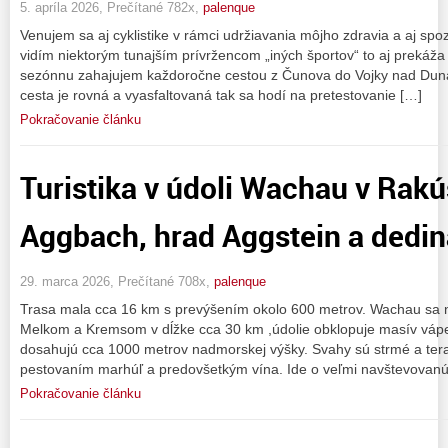
5. apríla 2026, Prečítané 782x,
palenque
Venujem sa aj cyklistike v rámci udržiavania môjho zdravia a aj spoz
vidím niektorým tunajším prívržencom „iných športov“ to aj prekáža ,
sezónnu zahajujem každoročne cestou z Čunova do Vojky nad Duna
cesta je rovná a vyasfaltovaná tak sa hodí na pretestovanie […]
Pokračovanie článku
Turistika v údoli Wachau v Rakú
Aggbach, hrad Aggstein a dedin
29. marca 2026, Prečítané 708x,
palenque
Trasa mala cca 16 km s prevýšením okolo 600 metrov. Wachau sa
Melkom a Kremsom v dĺžke cca 30 km ,údolie obklopuje masív vápe
dosahujú cca 1000 metrov nadmorskej výšky. Svahy sú strmé a tera
pestovaním marhúľ a predovšetkým vína. Ide o veľmi navštevovanú ob
Pokračovanie článku