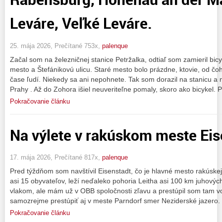
Leváre, Veľké Leváre.
25. mája 2026, Prečítané 753x,
palenque
Začal som na železničnej stanice Petržalka, odtiaľ som zamieril bi
mesto a Štefánikovú ulicu. Staré mesto bolo prázdne, ktovie, od čoh
čase ľudí. Niekedy sa ani nepohnete. Tak som dorazil na stanicu a
Prahy . Až do Zohora išiel neuveriteľne pomaly, skoro ako bicykel.
Pokračovanie článku
Na výlete v rakúskom meste Eis
17. mája 2026, Prečítané 817x,
palenque
Pred týždňom som navštívil Eisenstadt, čo je hlavné mesto rakúskej
asi 15 obyvateľov, leží neďaleko pohoria Leitha asi 100 km juhový
vlakom, ale mám už v OBB spoločnosti zľavu a prestúpil som tam 
samozrejme prestúpiť aj v meste Parndorf smer Neziderské jazero.
Pokračovanie článku