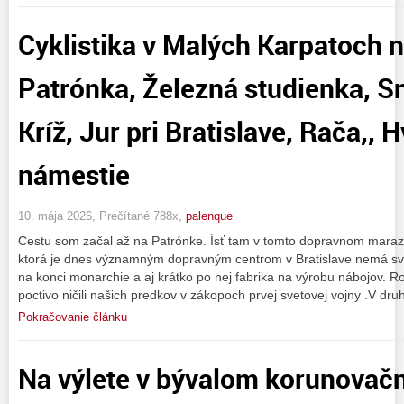
Cyklistika v Malých Karpatoch n
Patrónka, Železná studienka, Sn
Kríž, Jur pri Bratislave, Rača,,
námestie
10. mája 2026, Prečítané 788x,
palenque
Cestu som začal až na Patrónke. Ísť tam v tomto dopravnom mara
ktorá je dnes významným dopravným centrom v Bratislave nemá svo
na konci monarchie a aj krátko po nej fabrika na výrobu nábojov. R
poctivo ničili našich predkov v zákopoch prvej svetovej vojny .V dru
Pokračovanie článku
Na výlete v bývalom korunova