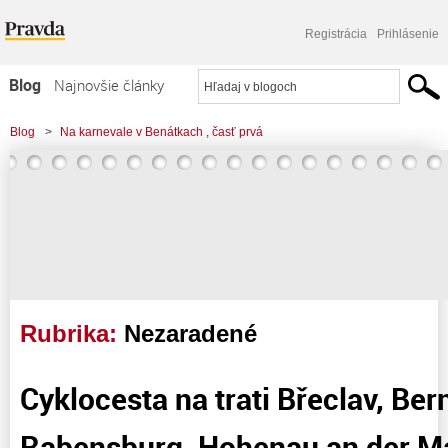
Registrácia
Prihlásenie
Blog
Najnovšie články
Najčítanejšie články
Blog
>
Na karnevale v Benátkach , časť prvá
Najkomentovanejšie články
Zoznam blogov
Komerčné blogy
Rubrika:
Nezaradené
Cyklocesta na trati Břeclav, Ber
Rabensburg, Hohenau an der M