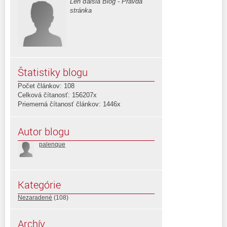
Len ďalšia Blog - Pravda
stránka
Štatistiky blogu
Počet článkov: 108
Celková čítanosť: 156207x
Priemerná čítanosť článkov: 1446x
Autor blogu
palenque
Kategórie
Nezaradené
(108)
Archív