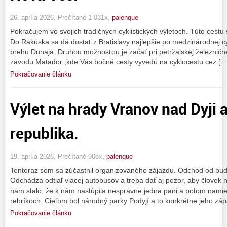
26. apríla 2026, Prečítané 1 031x,
palenque
Pokračujem vo svojich tradičných cyklistických výletoch. Túto cestu s
Do Rakúska sa dá dostať z Bratislavy najlepšie po medzinárodnej c
brehu Dunaja. Druhou možnosťou je začať pri petržalskej železničnej
závodu Matador ,kde Vás bočné cesty vyvedú na cyklocestu cez […
Pokračovanie článku
Výlet na hrady Vranov nad Dyji 
republika.
19. apríla 2026, Prečítané 908x,
palenque
Tentoraz som sa zúčastnil organizovaného zájazdu. Odchod od budo
Odchádza odtiaľ viacej autobusov a treba dať aj pozor, aby človek 
nám stalo, že k nám nastúpila nesprávne jedna pani a potom namie
rebríkoch. Cieľom bol národný parky Podyjí a to konkrétne jeho záp
Pokračovanie článku