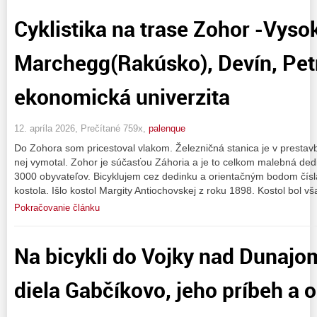
Cyklistika na trase Zohor -Vyso
Marchegg(Rakúsko), Devín, Pet
ekonomická univerzita
12. apríla 2026, Prečítané 759x,
palenque
Do Zohora som pricestoval vlakom. Železničná stanica je v prestavb
nej vymotal. Zohor je súčasťou Záhoria a je to celkom malebná ded
3000 obyvateľov. Bicyklujem cez dedinku a orientačným bodom čís
kostola. Išlo kostol Margity Antiochovskej z roku 1898. Kostol bol vša
Pokračovanie článku
Na bicykli do Vojky nad Dunaj
diela Gabčíkovo, jeho príbeh a o