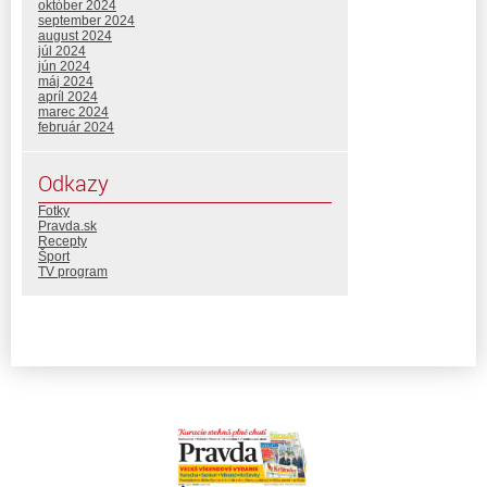
október 2024
september 2024
august 2024
júl 2024
jún 2024
máj 2024
apríl 2024
marec 2024
február 2024
Odkazy
Fotky
Pravda.sk
Recepty
Šport
TV program