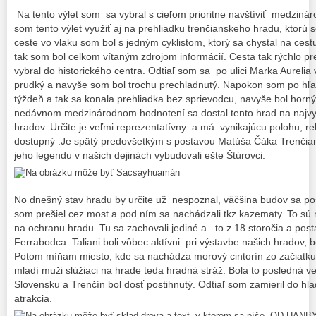
Na tento výlet som sa vybral s cieľom prioritne navštíviť medzinár
som tento výlet využiť aj na prehliadku trenčianskeho hradu, ktorú
ceste vo vlaku som bol s jedným cyklistom, ktorý sa chystal na cest
tak som bol celkom vítaným zdrojom informácií. Cesta tak rýchlo p
vybral do historického centra. Odtiaľ som sa po ulici Marka Aurelia 
prudký a navyše som bol trochu prechladnutý. Napokon som po hľad
týždeň a tak sa konala prehliadka bez sprievodcu, navyše bol horný 
nedávnom medzinárodnom hodnotení sa dostal tento hrad na najvy
hradov. Určite je veľmi reprezentatívny a má vynikajúcu polohu, re
dostupný .Je spätý predovšetkým s postavou Matúša Čáka Trenčian
jeho legendu v našich dejinách vybudovali ešte Štúrovci.
No dnešný stav hradu by určite už nespoznal, väčšina budov sa po
som prešiel cez most a pod ním sa nachádzali tkz kazematy. To sú m
na ochranu hradu. Tu sa zachovali jediné a to z 18 storočia a postav
Ferrabodca. Taliani boli vôbec aktívni pri výstavbe našich hradov, bo
Potom míňam miesto, kde sa nachádza morový cintorín zo začiatku 
mladí muži slúžiaci na hrade teda hradná stráž. Bola to posledná 
Slovensku a Trenčín bol dosť postihnutý. Odtiaľ som zamieril do h
atrakcia.