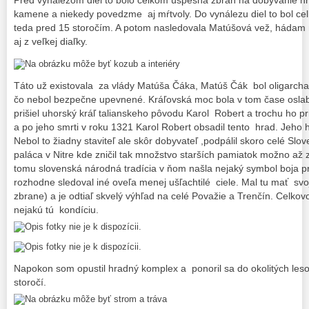
Pred vynálezom diel to bolo celkom úspešná zbraň na dobývanie hrad
kamene a niekedy povedzme aj mŕtvoly. Do vynálezu diel to bol cel
teda pred 15 storočím. A potom nasledovala Matúšová vež, hádam n
aj z veľkej diaľky.
Táto už existovala za vlády Matúša Čáka, Matúš Čák bol oligarcha t
čo nebol bezpečne upevnené. Kráľovská moc bola v tom čase oslab
prišiel uhorský kráľ talianskeho pôvodu Karol Robert a trochu ho pr
a po jeho smrti v roku 1321 Karol Robert obsadil tento hrad. Jeho 
Nebol to žiadny staviteľ ale skôr dobyvateľ ,podpálil skoro celé Sl
paláca v Nitre kde zničil tak množstvo starších pamiatok možno až 
tomu slovenská národná tradícia v ňom našla nejaký symbol boja pr
rozhodne sledoval iné oveľa menej ušľachtilé ciele. Mal tu mať svo
zbrane) a je odtiaľ skvelý výhľad na celé Považie a Trenčín. Celkov
nejakú tú kondíciu.
Napokon som opustil hradný komplex a ponoril sa do okolitých lesov
storočí.