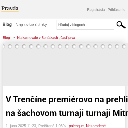
Registrácia
Prihlásenie
Blog
Najnovšie články
Najčítanejšie články
Blog
>
Na karnevale v Benátkach , časť prvá
Najkomentovanejšie články
>
V Trenčíne premiérovo na prehliadke hradu a na šachovom turnaji turnaji
Zoznam blogov
Mitropa Cup
Komerčné blogy
V Trenčíne premiérovo na prehl
na šachovom turnaji turnaji Mi
1. júna 2025 11:23
, Prečítané 1 039x,
palenque
,
Nezaradené