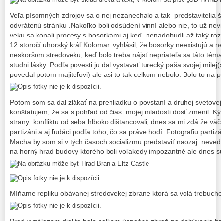
Veľa písomných zdrojov sa o nej nezanechalo a tak predstavitelia š
odvrátenú stránku .Nakoľko boli odsúdení vinní alebo nie, to už n
veku sa konali procesy s bosorkami aj keď nenadobudli až taký ro
12 storočí uhorský kráľ Koloman vyhlásil, že bosorky neexistujú a ne
neskoršom stredoveku, keď bolo treba nájsť nepriateľa sa táto téma ož
studni lásky. Podľa povesti ju dal vystavať turecký paša svojej mil
povedal potom majiteľovi) ale asi to tak celkom nebolo. Bolo to na 
Potom som sa dal zlákať na prehliadku o povstaní a druhej svetovej
konštatujem, že sa s pohľad od čias mojej mladosti dosť zmenil. K
strany konfliktu od seba hlboko dištancovali, dnes sa mi zdá že vä
partizáni a aj ľudáci podľa toho, čo sa práve hodí. Fotografiu par
Macha by som si v tých časoch socializmu predstaviť naozaj neved
na horný hrad budovy ktorého boli voľakedy impozantné ale dnes 
Míňame repliku obávanej stredovekej zbrane ktorá sa volá trebuche