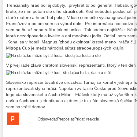
Trenčiansky hrad bol aj dobytý, prvykrát to bol generál Habsburgo
kruto, že ním potom ste dlho strašili deti. Keď nebudeš poslúchať 
staré matere a hneď bol pokoj. V lese som ešte vychangeoval jedn
Francúzov a potom som sa vybral dole. Pre informáciu nachádza sa 
som na ňu už nenatrafil a tak mi unikla. Tak hádam najbližšie. Ná
ktorá nezodpovedala kvalite a ani množstvu jedla. Odtiaľ som zami
.Konal sa v hoteli Magnus (zhodu okolností krstné meno hráča č.
Mitropa Cup je medzinárodná súťaž stredoeuropských krajín.
V prvej rade zľava chrbtom slovenskí reprezentanti, ktorý v ten deň
Slovensko reprezentovali dve družstvá. Turnaj sa konal v jednej z 
reprezentovali štyria hráči. Napokon zvíťazilo Česko pred Sloven
legenda slovenského šachu Milan Ftáčnik ktorý má už vyše 65 rokov
našou šachovou jednotkou a aj dnes je to ešte slovenská špička. 
som sa vrátil domov.
OdpovedaťPreposlaťPridať reakciu