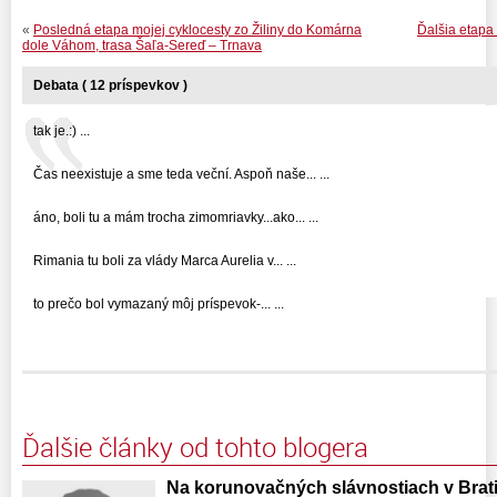
«
Posledná etapa mojej cyklocesty zo Žiliny do Komárna
Ďalšia etapa
dole Váhom, trasa Šaľa-Sereď – Trnava
Debata ( 12 príspevkov )
tak je.:) ...
Čas neexistuje a sme teda veční. Aspoň naše... ...
áno, boli tu a mám trocha zimomriavky...ako... ...
Rimania tu boli za vlády Marca Aurelia v... ...
to prečo bol vymazaný môj príspevok-... ...
Ďalšie články od tohto blogera
Na korunovačných slávnostiach v Brati