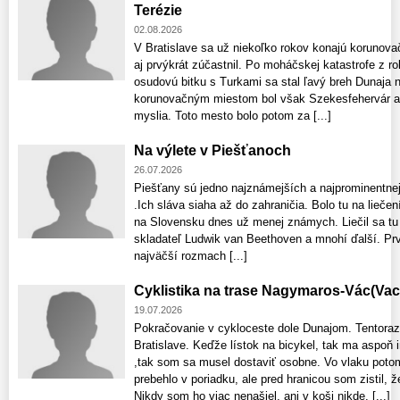
Terézie
02.08.2026
V Bratislave sa už niekoľko rokov konajú korunovač
aj prvýkrát zúčastnil. Po moháčskej katastrofe z r
osudovú bitku s Turkami sa stal ľavý breh Dunaja
korunovačným miestom bol však Szekesfehervár a
myslia. Toto mesto bolo potom za [...]
Na výlete v Piešťanoch
26.07.2026
Piešťany sú jedno najznámejších a najprominentne
.Ich sláva siaha až do zahraničia. Bolo tu na liečen
na Slovensku dnes už menej známych. Liečil sa tu
skladateľ Ludwik van Beethoven a mnohí ďalší. Prv
najväčší rozmach [...]
Cyklistika na trase Nagymaros-Vác(Va
19.07.2026
Pokračovanie v cykloceste dole Dunajom. Tentoraz
Bratislave. Keďže lístok na bicykel, tak ma aspoň i
,tak som sa musel dostaviť osobne. Vo vlaku poto
prebehlo v poriadku, ale pred hranicou som zistil, 
Nikdy som ho viac nenašiel, ani v koši nikde. [...]