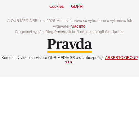
Cookies
GDPR
© OUR MEDIA SR a. s. 2026. Autorské práva sú vyhradené a vykonáva ich
vydavateľ,
viac info
.
Blogovací systém Blog.Pravda.sk beží na technológií Wordpress.
Kompletný video servis pre OUR MEDIA SR a.s. zabezpečuje
ARBERTO GROUP
s.r.o.
.